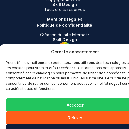
Création de site Internet à Lannion
Skill Design
Création de site Internet à Paimpol
- Tous droits réservés -
Création de site Internet à Perros-Guirec
Mentions légales
Création de site Internet à Trégastel
Politique de confidentialité
Création de site internet à Tréguier
Création du site Internet :
Skill Design
Gérer le consentement
Pour offrir les meilleures expériences, nous utilisons des technologies t
les cookies pour stocker et/ou accéder aux informations des appareils. L
consentir à ces technologies nous permettra de traiter des données tell
comportement de navigation ou les ID uniques sur ce site. Le fait de ne 
consentir ou de retirer son consentement peut avoir un effet négatif sur 
caractéristiques et fonctions.
Accepter
Refuser