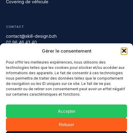
Covering de véhicule
CONTACT
contact@skill-design.bzh
02 96 46 43 40
13 rue Fulgence Bienvenue, 22300 Lannion
Gérer le consentement
Linkedin
Pour offrir les meilleures expériences, nous utilisons des
technologies telles que les cookies pour stocker et/ou accéder aux
informations des appareils. Le fait de consentir à ces technologies
nous permettra de traiter des données telles que le comportement
SERVICES PROPOSÉS ET ZONES D'INTERVENTION
de navigation ou les ID uniques sur ce site. Le fait de ne pas
consentir ou de retirer son consentement peut avoir un effet négatif
Création de site Internet à Guingamp
sur certaines caractéristiques et fonctions.
Copyright © 2026 -
Création de site Internet à Lannion
Skill Design
Création de site Internet à Paimpol
- Tous droits réservés -
Accepter
Création de site Internet à Perros-Guirec
Mentions légales
Création de site Internet à Trégastel
Politique de confidentialité
Refuser
Création de site internet à Tréguier