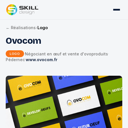
← Réalisations
›
Logo
Ovocom
Négociant en œuf et vente d'ovoproduits
·
·
LOGO
Pédernec
www.ovocom.fr
·