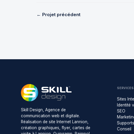
← Projet précédent
SERVICES
Sites Int
Identité 
Skill Design, Agence de
SEO
communication web et digitale.
Marketing
Réalisation de site Internet Lannion,
Support
création graphiques, flyer, cartes de
Conseil
visite à Lannion, Guingamp, Paimpol,