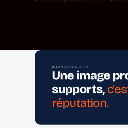
IDENTITÉ VISUELLE
Une image pro
supports,
c'es
réputation.