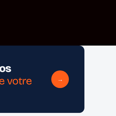
vos
de votre
→